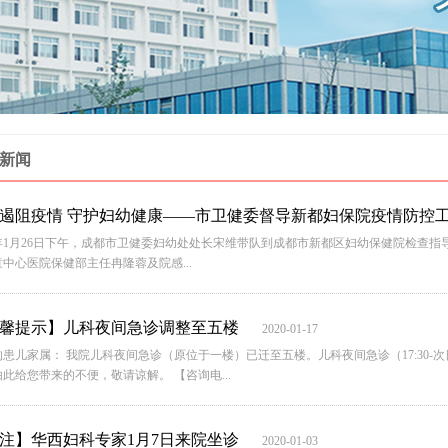
新闻
遏阻疫情 守护妇幼健康——市卫健委督导新都妇保院疫情防控
20年1月26日下午，成都市卫健委妇幼处处长宋维带队到成都市新都区妇幼保健院检查
中心医院保健部主任冉隆蓉及院感...
馨提示】儿科夜间急诊调整至五楼
2020-01-17
患儿家属： 我院儿科夜间急诊（原位于一楼）已迁至五楼。儿科夜间急诊（17:30-次
此给您带来的不便，敬请谅解。 【咨询电...
注】华西妇科专家1月7日来院坐诊
2020-01-03