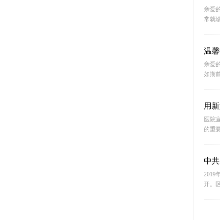
亲爱
常就诊
温馨
亲爱
如期前
用新
医院
的重要
中共
20
开。区