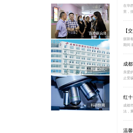
在华
里，挂
【交
据新都
期间 
成都
亲爱
止受骗
红十
成都
法，秉
温馨