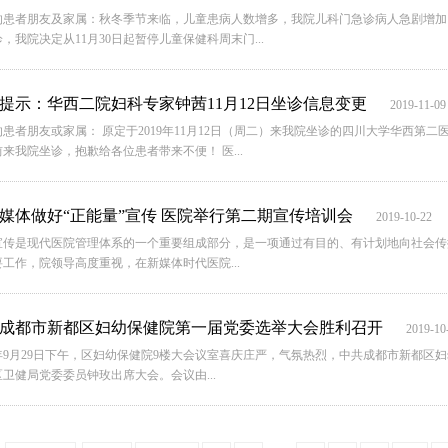
的患者朋友及家属：秋冬季节来临，儿童患病人数增多，我院儿科门急诊病人急剧增加
，我院决定从11月30日起暂停儿童保健科周末门...
提示：华西二院妇科专家钟茜11月12日坐诊信息变更
2019-11-09
的患者朋友或家属： 原定于2019年11月12日（周二）来我院坐诊的四川大学华西第
来我院坐诊，抱歉给各位患者带来不便！ 医...
媒体做好“正能量”宣传 医院举行第二期宣传培训会
2019-10-22
宣传是现代医院管理体系的一个重要组成部分，是一项通过有目的、有计划地向社会传
工作，院领导高度重视，在新媒体时代医院...
成都市新都区妇幼保健院第一届党委选举大会胜利召开
2019-10
19年9月29日下午，区妇幼保健院9楼大会议室喜庆庄严，气氛热烈，中共成都市新都
卫健局党委委员钟玫出席大会。会议由...