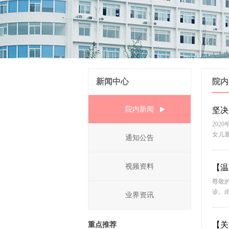
新闻中心
院内
院内新闻
坚决
20
女儿童
通知公告
视频资料
【温
尊敬的
诊。由
业界资讯
【关
重点推荐